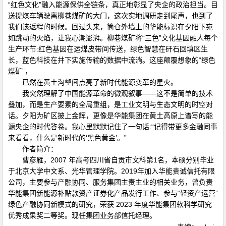
“红色文化”融入能源保供全链条，真正地彰显了央企的政治担当。目
送提煤车辆驶离柳巷煤矿的大门，这次实地调研走到尾声，也到了
我们该返程的时候。回过头来，筒仓外墙上的华能标识在夕阳下宛
如跳动的火焰，让我心潮澎湃。柳巷煤矿将“三色”文化基因融人每个
生产环节:红色基因在运煤皮带间传送，绿色智慧在矸石回填区生
长，蓝色科技在井下实施传输的数据中流淌。这座颠覆想象的“绿色
煤矿”，
已然在黄土沟壑间点亮了新时代能源变革的星火。
我突然理解了中国能源革命的微观叙事——这不是简单的技术
叠加，而是生产要素的全局重组，是工业文明与生态文明的时空对
话。夕阳为矿区披上金辉，更像是华能集团在黄土高原上谱写的能
源央企的时代答卷。我心里默默记住了一句话:“记得带更多金融同事
来看看，什么是新时代的‘黑色黄金’。”
作者简介：
曹彦雁，2007 年高考四川省自贡市文科第1名，本硕分别毕业
于北京大学中文系、光华管理学院。2019年加入华能贵诚信托有限
公司，主要参与产融协同、服务集团主责主业的相关业务，曾负责
华能集团新能源补贴款资产证券化产品发行工作、参与“轻资产运营”
绿色产融协同新模式的研究，荣获 2023 年度华能集团软科学研究
优秀成果奖二等奖。现任集团业务部信托经理。