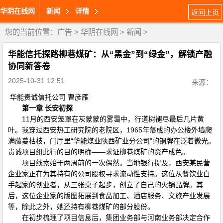
华阴在线网
新闻
详情
返回上页
您的当前位置：
广告
>
华阴在线网
>
新闻
>
华能信托探路柳巷煤矿：从“黑金”到“绿金”，解锁产融
协同新答卷
2025-10-31 12:51
来源：
华能贵诚信托公司 曹彦雁
第一章 长安初探
11月的西安笼罩在灰蒙蒙的雾霭中，行道树褪尽最后几片黄
叶。我穿过西安热工研究院的老院区，1965年落成的办公楼外墙爬
满藤蔓枯枝，门厅里“华能煤业陕西矿业分公司”的铜牌在泛着微光。
贵诚项目组此行的目的明确——求证柳巷煤矿的资产成色。
项目线索始于两周前的一次偶然。当地银行提及，西安某民营
企业家正在为其持有的公司股权寻求流动性支持。这位从餐饮业白
手起家的创业者，从三张桌子起步，创立了自己的火锅品牌。其
后，这位企业家的版图拓展到食品加工、酒店服务、文旅产业发展
等，除此之外，她还持有柳巷煤矿的部分股份。
在初步梳理了项目信息后，集团业务部与河南业务部决定合作