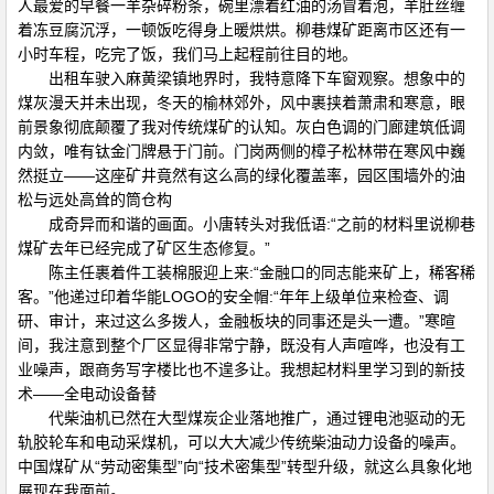
人最爱的早餐一羊杂碎粉条，碗里漂着红油的汤冒着泡，羊肚丝缠
着冻豆腐沉浮，一顿饭吃得身上暖烘烘。柳巷煤矿距离市区还有一
小时车程，吃完了饭，我们马上起程前往目的地。
出租车驶入麻黄梁镇地界时，我特意降下车窗观察。想象中的
煤灰漫天并未出现，冬天的榆林郊外，风中裹挟着萧肃和寒意，眼
前景象彻底颠覆了我对传统煤矿的认知。灰白色调的门廊建筑低调
内敛，唯有钛金门牌悬于门前。门岗两侧的樟子松林带在寒风中巍
然挺立——这座矿井竟然有这么高的绿化覆盖率，园区围墙外的油
松与远处高耸的筒仓构
成奇异而和谐的画面。小唐转头对我低语:“之前的材料里说柳巷
煤矿去年已经完成了矿区生态修复。”
陈主任裹着件工装棉服迎上来:“金融口的同志能来矿上，稀客稀
客。”他递过印着华能LOGO的安全帽:“年年上级单位来检查、调
研、审计，来过这么多拨人，金融板块的同事还是头一遭。”寒暄
间，我注意到整个厂区显得非常宁静，既没有人声喧哗，也没有工
业噪声，跟商务写字楼比也不遑多让。我想起材料里学习到的新技
术——全电动设备替
代柴油机已然在大型煤炭企业落地推广，通过锂电池驱动的无
轨胶轮车和电动采煤机，可以大大减少传统柴油动力设备的噪声。
中国煤矿从“劳动密集型”向“技术密集型”转型升级，就这么具象化地
展现在我面前。