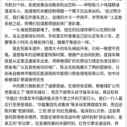
司机扫个码，系统就像自动贩卖机出饮料——哗啦啦几十吨煤精准
落进车斗，连煤堆形状都控制得跟一个模子压出来似的。”走过筒仓
区，我们看见外面车道上，运煤的大卡一字排开、井然有序:“上这套
系统之前，师傅们拉煤都得提前来厂里趴着，
一扎堆就把路都堵了。你瞧，现在的拉煤师傅可以先预约排
队，自主选择排队时间，手机里实时查看自己前头还有多少车，还
要等多少时间,合理安排行程，跟餐厅等座位一样。”
我走到装车道外，提煤大卡的车队绵延开来，已经一眼望不到
尾。遥想每年的迎峰度夏特殊时期，根据产业协同机制，提煤车辆
就是从这里迅速装车出发，将柳巷煤矿的优质动力煤定向发往铜川
照金电厂以及其他省份的电厂。陈主任给我展示了两封感谢信，分
别来自榆林市榆阳区能源局和华能铜川照金煤电有限公司，信中对
柳巷煤矿燃煤保供任务
中的鼎力相助表示了诚挚感谢。在保供攻坚期，柳巷煤矿公司
党委成立了“保供先锋队”，党员干部带头驻守装车车站，保证标有
“华能红”的煤炭专列最终能点亮千里之外的万家灯火。我们一行人最
后行至荣誉墙前，“华能集团先进集体”等多块奖牌熠熠生辉，旁边还
陈列着“党旗领航、‘三色’担当”的红色展板。我深刻认识到，这些荣
誉的获得绝非偶然，而是在保供攻坚战中用“战时机制”拼出来的，是
真正的“军功章”。在急难险重的关键时刻，红色引擎全速运转，将