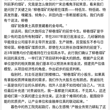
列前茅的煤矿，究竟是怎么做到的?”宋总嘴角浮起笑意，看来我们
是问到了关键之处:“柳巷煤矿的秘密在煤质——特低灰、特低硫、特
高发热量，埋藏浅、倾角小，井田内连一条断层都没有。我们内部
有个说法，柳巷
煤矿就像黄土高原里藏着的金母鸡。”
谈话间，我们大致捋出了柳巷煤矿的前世今生。柳巷煤矿是华
能少有的混合所有制煤矿，早在2007年就已批准设立，几经辗转由
华能煤业公司接手并主导开发运营、生产销售，民营股东不参与日
常经营。柳巷煤矿煤质优异，即使在大比例长协煤保供的前提下，
近3年销售均价仍能维持在行业较高水平。此行我们确认了柳巷煤矿
利润的真实性，一举打消了项目研判中最大的顾虑。根据产业兄弟
单位提供的相关数据,我们基本可以预测未来现金流，搭建资产估值
模型，从项目经济性的角度，作出初步的投资判断。
临别时，刘主任送我们到楼梯口。“柳巷煤矿的小股东，如果真
有拿股权质押来融资的需求，我们作为大股东也有顾虑。贵诚信托
一直是信托行业的头部机构，找外人总是不如找咱们自己人。”刘主
任最后补充道:“对贵诚信托，我一直都是只闻其名，不见其人，这还
是咱们第一次真的建立业务往来。这次是个难得的机会，能围绕华
能的优质资产，让产业单位和金融单位真的联动起来。”
暮色中的热工院亮起路灯，我心生感慨:“产融业务努力耕耘了这