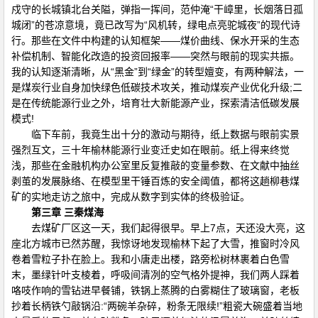
戍守的长城镇北台关隘，弹指一挥间，范仲淹“干嶂里，长烟落日孤
城闭”的苍凉意境，竟已改写为“风机转，绿电点亮驼城夜”的现代诗
行。那些在文件中构建的认知框架——煤价曲线、保水开采的生态
补偿机制、智能化改造的投资回报率——突然与眼前的现实共振。
我的认知逐渐清晰，从“黑金”到“绿金”的转型嬗变，有两种解法，一
是煤炭行业自身加快绿色低碳技术攻关，推动煤炭产业优化升级;二
是在传统能源行业之外，培育壮大新能源产业，探索清洁低碳发展
模式!
临下车前，我竟生出十分的激动与期待，纸上数据与眼前实景
强烈互文，三十年榆林能源行业变迁史如在眼前。纸上得来终觉
浅，那些在金融机构办公室里反复推敲的变量参数、在文献中抽丝
剥茧的发展脉络、在模型里干锤百炼的安全阈值，都将这趟柳巷煤
矿的实地走访之旅中，完成从数字到实体的终极验证。
第三章 三秦煤海
去煤矿厂区这一天，我们起得很早。早上7点，天还没大亮，这
座北方城市已然苏醒，我惊讶地发现榆林下起了大雪，推窗时冷风
卷着雪粒子扑在脸上。我和小唐走出楼，路旁松树林裹着白色雪
末，墨绿针叶支棱着，呼吸间清冽的空气格外提神，我们两人踩着
咯吱作响的雪钻进早餐铺，铁锅上蒸腾的白雾糊住了玻璃窗，老板
抄着长柄铁勺敲锅沿:“两碗羊杂碎，粉条无限续!”粗瓷大碗盛着当地