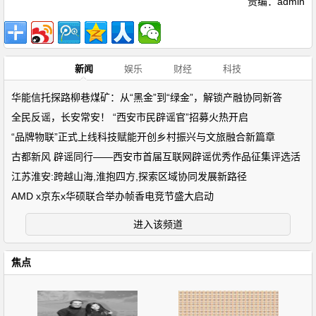
责编：admin
新闻
娱乐
财经
科技
华能信托探路柳巷煤矿：从“黑金”到“绿金”，解锁产融协同新答
全民反谣，长安常安！ “西安市民辟谣官”招募火热开启
“品牌物联”正式上线科技赋能开创乡村振兴与文旅融合新篇章
古都新风 辟谣同行——西安市首届互联网辟谣优秀作品征集评选活
江苏淮安:跨越山海,淮抱四方,探索区域协同发展新路径
AMD x京东x华硕联合举办帧香电竞节盛大启动
进入该频道
焦点