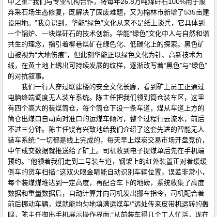
中之重:“我们与专业机构合作，将每年26.8万吨煤矸石100%用于废
弃采石场生态修复，既解决了固废难题，又为榆林市新增了535亩建
设用地。”我意识到，华能“绿色”文化从来不是纸上谈兵，它具体到
一个锅炉、一块煤矸石的技术创新。华能“绿色”文化中人与自然和谐
共生的理念，指引着柳巷煤矿在绿色化、低碳化上的探索。黑色矿
山被视为“大地伤痕”，但此刻华能正以绿色文化为针、高新技术为
线，在黄土地上绣出可持续发展的纹样，逐渐改写着“黑色”与“绿色”
的对抗叙事。
我们一行人穿过联建楼的安全文化长廊，看到矿上员工正通过
电脑终端调度无人装车系统。陈主任把我们领到筒仓装车区，这里
有四个高大的装煤筒仓，每个筒仓下设一条车道，煤从车道上方的
筒仓出煤口自动向对准口的运煤车倾泻，整个过程行云流水，前后
不过三分钟。陈主任饶有兴致地给我们介绍了这套先进的智能无人
装车系统:“一切都是线上完成的，每天早上煤炭交易市场开盘竞价，
中午成交数据就推送给了矿上。司机收到电子提煤单后先在手机端
预约。”他领着我们走到二号装车道，钢架上的红外装置正对着缓缓
倒车的货车扫描:“这双火眼金睛能自动识别车辆位置，误差非常小，
每个装煤煤堆达到一定高度，再配合车下的地磅，系统收集了高度
数据和重量数据后，自动计算并向司机发出挪车指令，司机配合着
前后挪动车辆，煤就能均匀地填满运煤车!”远处传来皮带机运转的轰
鸣，陈主任掏出手机展示操作界面:“从前装车得几个工人忙活，现在