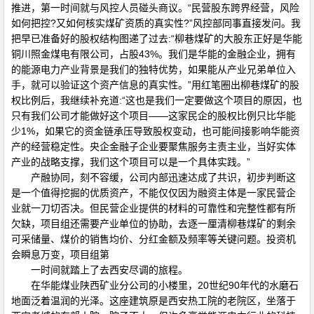
推进，第一时间就与风控人员碰头商议。“民营股东跨界经营，风险
如何把控?又如何核实煤矿资质的真实性?”风控部同事直接发问。我
把早已准备好的股权结构图递了过去:“柳巷煤矿的大股东正好是华能
铜川照金煤电有限公司，占股43%。我们是华能的金融企业，拥有
的能源电力产业背景是我们的独特优势，如果能从产业兄弟单位入
手，就可以验证这个资产信息的真实性。”用红笔圈出柳巷煤矿的股
权比例后，我继续补充道:“这也是我们一定要做这个项目的原因，也
只有我们公司才能做好这个项目——这家民企的股权比例只比华能
少1%，如果它的资金链承压导致股权变动，也可能间接影响华能资
产的经营稳定性。央企金融子企业要聚焦服务主责主业，当好实体
产业的战略支撑，我们这个项目可以是一个具体实践。”
产融协同，刻不容缓，公司内部迅速达成了共识，初步判断这
是一个值得挖掘的优质资产，不能仅仅因为融资主体是一家民营企
业就一刀切否决。但民营企业提供的材料的可靠性和完整性都有所
欠缺，项目组还需要产业单位的协助，去逐一厘清柳巷煤矿的剩余
可采储量、煤价的销售均价、分红金额及频率等关键问题。投资机
会瞬息万变，项目组第
一时间就踏上了去西安尽调的旅程。
在华能煤业陕西矿业分公司的小楼里，20世纪90年代的水磨石
地面泛着温润的光泽。这座建筑原是西安热工院的老院区，坐落于