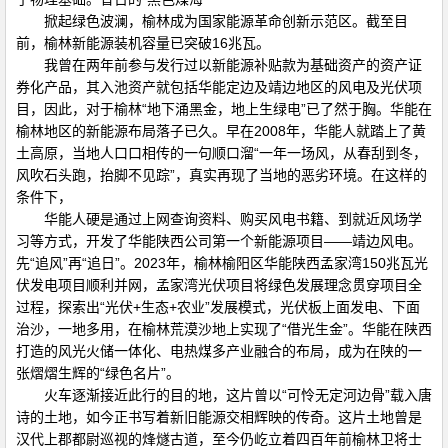
掀起绿色波澜，榆林成为国家能源革命创新示范区。截至目
前，榆林新能源装机容量已突破16兆瓦。
我曾在两年前参与发行过以新能源补贴款为基础资产的资产证
券化产品，其入池资产就包括华能定边及靖边地区的风电及光伏项
目，因此，对于榆林“地下涌黑金，地上生绿电”已了然于胸。华能在
榆林地区的新能源布局落子已久。早在2008年，华能人就踏上了黄
土高原，当地人口口相传的一句顺口溜“一年一场风，从春刮到冬，
风吹石头跑，抬脚不见踪”，真实再现了当地的恶劣环境。在这样的
条件下，
华能人硬是通过上网查询资料、购买风电书籍、到就近风场学
习等方式，开发了华能陕西公司第一个新能源项目——靖边风电。
先“追风”再“追日”。2023年，榆林榆阳区华能陕西孟家湾150兆瓦光
伏发电项目顺利并网，孟家湾光伏项目将绿色发展理念贯穿项目全
过程，探索出“光伏+生态+农业”发展模式，光伏板上面发电、下面
治沙，一地多用，在榆林荒漠沙地上实现了“借光生金”。华能在陕西
打造的风光火储一体化、电热煤多产业融合的布局，成为在陕的一
张熠熠生辉的“绿色名片”。
火车逐渐接近此行的目的地，这片曾以“可怜无定河边骨”载入唐
诗的土地，如今正书写着新旧能源交相辉映的传奇。这片土地曾是
汉代上郡都尉巡视的烽燧古道，至今仍屹立着四百年前榆林卫将士