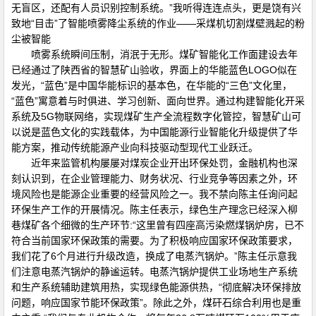
无盲区，还配有人员识别控制系统。”我听得连连点头，更是饶有兴
致地“目击”了智能喷雾降尘系统的作业——采煤机切割煤壁溅起的粉
尘被智能
喷雾系统瞬间压制，消泯于无形。煤矿智能化工作面建设去年
已经通过了陕西省的智慧矿山验收，界面上的华能蓝色LOGO似在
发光，“蓝色”是中国华能标识的基本色，在华能的“三色”文化里，
“蓝色”寓意着与时俱进、学习创新、面向世界。通过构建智能化开采
系统及5G物联网络，实现煤矿生产全流程数字化管控，智慧矿山可
以说是蓝色文化的实践载体，为中国能源行业智能化升级提供了华
能方案，推动传统能源产业向科技驱动型现代工业跃迁。
近年来监管机构屡屡对煤炭企业开出环保处罚，金融机构也深
刻认识到，在企业管理能力、财务状况、行业竞争等因素之外，环
境风险也是能源企业重要的经营风险之一。我不禁向陈主任询问起
环保生产工作的开展情况。陈主任表示，绿色生产理念已经深入柳
巷煤矿各个细微的生产环节:“这里曾有四座高污染燃煤锅炉房，已不
符合当前国家环保政策的需要。为了积极响应国家环保政策要求，
我们花了6个月进行升级改造，换成了电蒸汽锅炉。”陈主任示意我
们注意电蒸汽锅炉的静谧运转。电蒸汽锅炉提供工业场地生产系统
和生产系统辅助建筑用热，实现绿色能源供热，“彻底解决环保排放
问题，响应国家节能环保政策”。除此之外，煤矸石综合利用也是重