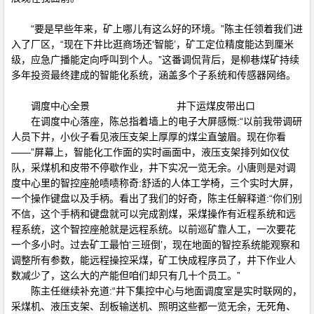
“要是早些年来，矿上哪儿有这么好的环境。”陈主任领着我们进
入了厂区，“现在下井比逛商场还‘智能’，矿工定位精度能达到厘米
级，应急广播能定向呼叫到个人。”这番调侃背后，是柳巷煤矿持续
多年投资最终建成的智能化系统，涵盖多个子系统和传感器网络。
调度中心全景 井下运煤皮带出口
在调度中心落座，陈总指着墙上的电子大屏感慨:“以前我带调研
人员下井，小伙子看见液压支架上厚厚的煤尘直皱眉。现在你看
——”屏幕上，智能化工作面的实时画面中，液压支架排列如仪仗
队，采煤机和皮带不停歇作业，井下实况一览无余。小唐则是对调
度中心里的智控座舱啧啧称奇:舒适的人体工学椅，三个实时大屏，
一个操作键盘以及手柄。看出了我们的好奇，陈主任解释道:“你们别
不信，这个手柄和键盘就可以完成割煤，采煤操作有近程系统和远
程系统，这个智控座舱就是远程系统。以前巡矿靠人工，一次要花
一个多小时。过去矿工最怕‘三班倒’，现在地面的智控系统能观察和
调整所有参数，能远程操控采煤，矿工快成程序员了，井下作业人
数减少了，这么大的产能但咱们却只有几十个员工。”
陈主任继续补充道:“井下集控中心与地面调度室是实时联网的，
采煤机、液压支架、刮板输送机、照明这些都一览无余，无死角、