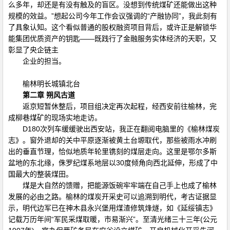
么多年，却还是有没有触及的盲区。没想到传统煤矿还能做出这种
规模的效益。”想起公司今年工作会议强调的“产融协同”，我此刻有
了具象认知。这个看似普通的股权融资项目背后，或许正是解锁华
能集团优质资产的钥匙——既践行了金融服务实体经济的天职，又
彰显了央企链主
企业的担当。
榆林明长城镇北台
第二章 朔风古道
返京短暂休整后，项目组决定再次起程，经西安前往榆林，完
成柳巷煤矿的现场实地走访。
D180次列车缓缓驶出西安站，我正在翻阅电脑里的《榆林煤炭
志》。窗外退却的关中平原逐渐被黄土台塬取代，那些被雨水冲刷
出的垂直节理，恰似地质年轮里镌刻的煤层走向。这里是鄂尔多斯
盆地的东北缘，侏罗纪煤系地层以30度倾角向西北延伸，形成了中
国最大的整装煤田。
煤是大自然的馈赠，把能源饭碗牢牢端在自己手上也成了榆林
发展的必由之路。榆林的煤炭开采史可以追溯到明代，考古证据显
示，明代边军已在神木县永兴堡用煤渣修筑烽燧，如《延绥镇志》
记载万历年间“军民采煤取暖，市易渐兴”。至清光绪三十三年(公元