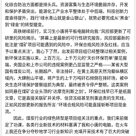
化综合防治方面都是排头兵。资源富集与生态环境脆弱并存，开发
和保护矛盾突出，能源化工产业水平整体处于中低端，科技创新力
度亟待提升，践行“绿水青山就是金山银山”，就势必要完成从“黑金”
到“绿金”的转型嬗变。
高铁继续前行，实习生小唐将平板电脑转向我:“风控部更新了可
研里的风险揭示。”屏幕上是最新的可行性研究报告，风控部最新的
批注是“煤矿项目可能遇到的风险中，环保合规风险涉及红线，应当
予以重点关注”。我心下了然，出发前项目组已经整理过相关案例，
新环保法实施以来，上百万元、上千万元的“天价环保罚单”屡见报
端，央国企和上市公司的违规案例更凸显监管之严格——某省大型
国有煤炭公司，长期超产、非法排矸，在黄土高原天然沟壑纵横区
域内，大肆削山平坡，将产生的上千万吨矸石倾倒在排矸场，被中
央生态环境保护督察组抓为典型，最终被责令停产整顿。这类案例
如同悬在煤矿企业头顶的“达摩克利斯之剑”。环保红线早已不是纸面
文章，它是直接关联矿井关停、信贷冻结甚至刑事追责的生死线，
正如风控部更新的报告所言:“环境合规风险可能直接斩断项目现金
流。”
因此，煤炭行业的绿色转型是项目组关注的重点，我们来前做
足了功课，各类行业新技术的材料塞满了我和小唐的电脑，在火车
上我还在争分夺秒地学习行业新知识:充填开采技术有了巨大的突破