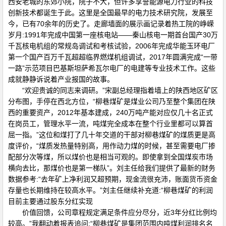
西安老城的东郊小院，院子不大，但许多享誉能源电力行业的科技
创新技术都诞生于此。这里是全国最早的电力技术研究院，发展至
今，已有70余年的历史了。走廊墙面的展示画记录着热工院的峥嵘
岁月:1991年完成中国第一座核电站——秦山核电一期首台国产30万
千瓦核电机组的常规岛调试和考核试验，2006年完成华能玉环电厂
第一个国产百万千瓦超超临界燃煤机组调试，2017年圆满完成“一带
一路”示范项目巴基斯坦萨希瓦尔电厂的电建等专业技术工作。这些
成就静静诉说着产业报国的故事。
“欢迎贵诚的同志来调研。”宋副总经理指着墙上的陕西地区矿区
分布图，手停在西北方位，“柳巷煤矿是煤业公司乃至整个集团在陕
西的重要资产，2012年基本建成，240万吨产能对应仅几十名正式
在岗员工，管理水平一流，吨煤完全成本在整个行业里都可以算首
屈一指。”这位和煤打了几十年交道的干部对柳巷煤矿的煤质更是高
度评价，“煤质发热量特别高，用作动力煤的时候，甚至需要电厂掺
配部分次等煤，所以煤价也是相当可观的。即使拿到全国煤炭市场
横向去比，那煤价也是第一梯队”。刘主任给我们提供了最新的财务
数据参考:“去年矿上净利润又超预期，现金流很充沛，账面货币资金
存量也长期维持在较高水平。”刘主任继续补充道:“柳巷煤矿的利润
目前主要通过股东分红实现
价值回馈，公司章程规定满足条件应分尽分，近3年分红比例均
较高。”我翻动着报表追问:“柳巷煤矿是集团范围内吨煤利润排名名