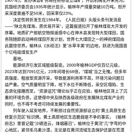
1907年)，官办保晋矿务局在府谷设立煤矿，开启机械化开采先河。
民国经济委员会1935年统计显示，榆林年产煤量突破10万吨，但开
采深度普遍不足50米，回采率仅23%。
决定性转折发生在1984年。《人民日报》头版头条刊发消息
——“陕北有煤海，质优易开采”，这篇报道拉开了榆林煤炭大开发的
序幕。地质矿产部航空物探遥感中心在神木县发现特大型煤田，国
务院随即启动神府煤田开发计划，世界七大煤田之一的神府煤田由
此震惊世界。榆林从《水经注》里“水草丰美”的边地，跃进为我国首
个亿吨级煤炭生产
基地。
能源经济引发区域能级裂变。2000年榆林GDP仅百亿元级，
2023年达到7091亿元，23年间增长68倍，“煤城”当之无愧。但多年
高强度、粗放型资源开采，导致能源利用率不高，环境污染问题日
益严重。空气质量明显下降，地下水位不断降低，采空区塌陷、生
态退化接踵而至，“资源诅咒”理论似乎正在应验，榆林地区背上了沉
重的环境负债，这使得中央及陕西各级政府在发展陕北煤炭产业的
同时，也不得不考虑可持续发展的重要性。
列车驶入延安地界，不断掠过自然资源部设立的“黄土高原生态
修复示范区”标识牌。黄土高原地区生态脆弱是不争的事实，《榆林
府志》里曾记载“沙碛连云，烽烟蔽日”，榆林位于黄河“几”字弯的中
心地区，紧邻毛乌素沙漠，无论是在黄河流域生态保护还是在荒漠