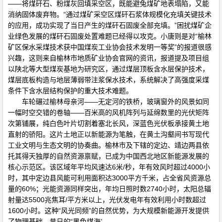
——将煤矸石、粉煤灰回填采空区，既能避兔煤矿地表塌陷，又能
消纳固体废弃物。“通过煤矿采空区煤矸石浆体规模化充填关键技术
的应用，成功实现了当日产生的煤矸石固废全部充填。”困扰煤矿企
业绿色发展的煤矸石固废处置难题已经得以攻克。小唐则是对“榆林
矿区保水采煤技术获中国煤炭工业协会技术发明一等奖”的报道很感
兴趣，这则来自榆林市地质矿业协会官网的资讯，报道提及项目组
以陕北等大型煤炭基地为研究区，通过煤层顶板含水层保护技术，
煤层底板构造与地层薄弱带注浆保水技术，系统解决了高强度采煤
条件下含水层结构保护的重大技术难题。
车轮碾过榆林母亲河——无定河的铁桥，玻璃窗外的风景如同
一幅时空交错的卷轴——百米高的风机阵列与延绵数里的光伏矩阵
次第铺展，纯白色叶片切割着塞北长风，深蓝色光伏板承接黄土地
直射的骄阳。这片土地正以新能源为笔触，在黄土沟壑间书写现代
工业文明与生态文明的协奏曲。榆林市及下辖的定边、靖边两县依
托其得天独厚的自然资源禀赋，已成为中国西北地区新能源发展的
核心示范区。该区域年平均风速达6米/秒，年有效风时超过4000小
时，其中定边县风能可利用面积达3000平方千米，占全省风资源总
量的60%；光能资源同样突出，年均日照时数2740小时，太阳总辐
射量达5500兆焦耳/平方米以上，光伏发电年有效利用小时数超过
1600小时。这种“风光同频”的自然优势，为大规模新能源开发提供
了物理基础。昔日的“黑色煤海’