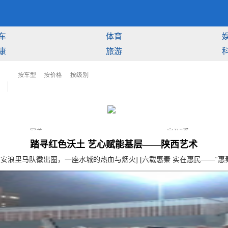
车
体育
康
旅游
踏寻红色沃土 艺心赋能基层——陕西艺术
淮安浪里马队徽出圈，一座水城的热血与烟火]
[六载惠秦 实在惠民——“惠秦