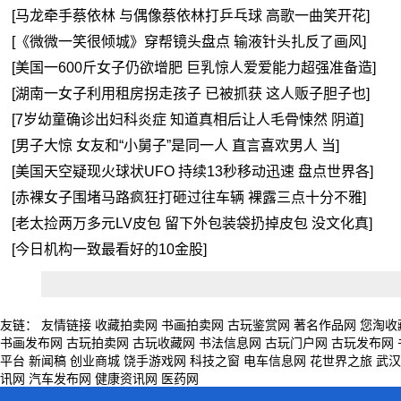
[马龙牵手蔡依林 与偶像蔡依林打乒乓球 高歌一曲笑开花]
[《微微一笑很倾城》穿帮镜头盘点 输液针头扎反了画风]
[美国一600斤女子仍欲增肥 巨乳惊人爱爱能力超强准备造]
[湖南一女子利用租房拐走孩子 已被抓获 这人贩子胆子也]
[7岁幼童确诊出妇科炎症 知道真相后让人毛骨悚然 阴道]
[男子大惊 女友和“小舅子”是同一人 直言喜欢男人 当]
[美国天空疑现火球状UFO 持续13秒移动迅速 盘点世界各]
[赤裸女子围堵马路疯狂打砸过往车辆 裸露三点十分不雅]
[老太捡两万多元LV皮包 留下外包装袋扔掉皮包 没文化真]
[今日机构一致最看好的10金股]
友链：
友情链接
收藏拍卖网
书画拍卖网
古玩鉴赏网
著名作品网
您淘收
书画发布网
古玩拍卖网
古玩收藏网
书法信息网
古玩门户网
古玩发布网
平台
新闻稿
创业商城
饶手游戏网
科技之窗
电车信息网
花世界之旅
武汉
讯网
汽车发布网
健康资讯网
医药网