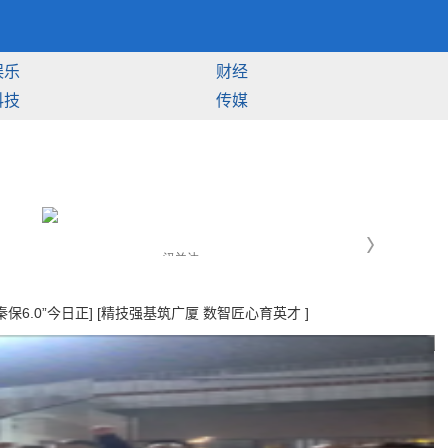
娱乐
财经
科技
传媒
保6.0”今日正]
[精技强基筑广厦 数智匠心育英才 ]