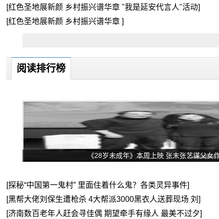
[红色圣地展新颜 乡村振兴谱华章 "我是延安代言人"活动]
[红色圣地展新颜 乡村振兴谱华章 ]
阅读排行榜
《28岁未成年》本周上映 张末张艺谋父女
[探秘“中国第一鬼村” 里面住着什么鬼？各类灵异事件]
[黑帮大佬刘保生遭枪杀 4大帮派3000黑衣人送葬现场 刘]
[济南数百老年人赶会寻佳偶 期望牵手有缘人 最美不过夕]