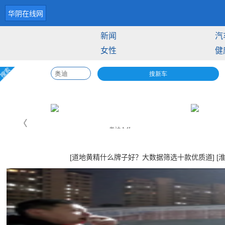
华阴在线网
新闻
汽
女性
健
[道地黄精什么牌子好？大数据筛选十款优质道]
[