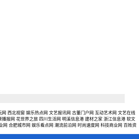
玩网
西北视窗
娱乐热点网
文艺报讯网
古董门户网
互动艺术网
文艺在线
康播报网
花世界之旅
四川生活网
明溪信息港
建材之家
浙江信息港
软文
业网
合肥城市网
娱乐看点网
潮流前沿网
时尚速度网
科技商业网
百姓资