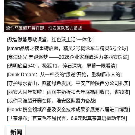
浪你马淮超开赛在即，淮安区队蓄力备战
[数智赋能思政课堂，红色沃土话“一体化”]
[smart品牌之夜重磅启幕，精灵2号概念车与精灵6号全球]
[商海逐光 奔跑逐梦 ——2026企业家巅峰活力赛西安圆满]
[透明底盘540°，极狐T1，碎石深坑，屏幕一眼看清]
[Drink Dream：从一杯茶的“叛逆”开始，重构都市人的]
[守护绿水青山，赋能绿色发展，平安产险陕西分公司扎实]
[西安人囤年货啦！雨润牛奶折扣仓年底福利收官，省钱攻]
[浪你马淮超开赛在即，淮安区队蓄力备战]
[Honda携全领域产品及安全技术成果参展第八届进口博览]
[「茶瀑布」官宣毛不易代言，6.9元起真茶真奶撬动年轻]
新闻