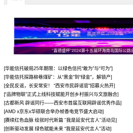
“喜德盛杯”2024第十五届环海南岛国际公
[华能信托破局25年期限：以绿色信托“敢为”与“可为”]
[华能信托探路柳巷煤矿：从“黑金”到“绿金”，解锁产]
[全民反谣，长安常安！ “西安市民辟谣官”招募火热开]
[“品牌物联”正式上线科技赋能开创乡村振兴与文旅融合]
[古都新风 辟谣同行——西安市首届互联网辟谣优秀作品]
[AMD x京东x华硕联合举办帧香电竞节盛大启动]
[赓续红色血脉 绘就时代新篇 "我是延安代言人"活动见]
[创新驱动发展 绿色赋能未来 “我是延安代言人”活动]