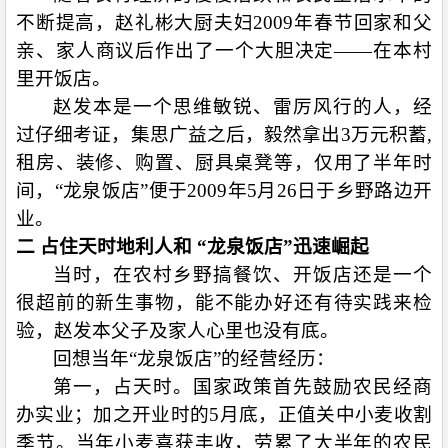
不断提高，赵礼彬大厨夫妇
2009
年春节回家和父
亲、家人商议后作出了一个大胆决定——在本村
里开饭店。
赵发本是一个思维敏锐、雷厉风行的人，经
过仔细考证，集思广益之后，毅然拿出
3
万元积蓄
,
租房、装修、购置、厨具桌凳等，仅用了半年时
间，“龙泉饭店”便于
2009
年
5
月
26
日于乡野路边开
业。
二 占住天时地利人和 “龙泉饭店”迅速崛起
当时，在农村乡野搞餐饮、开饭店还是一个
很超前的新生事物，能不能办好还有待实践来检
验，赵发本父子及家人心里也没有底。
回想当年“龙泉饭店”的经营经历：
第一，占天时。国家政策首先鼓励农民经商
办实业；加之开业时的
5
月底，正值关中小麦收割
季节。当年小麦喜获丰收，劳累了大半年的农民