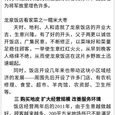
为将军故里增色许多。
龙泉饭店看家菜之一糯米大枣
天时、地利、人和造就了龙泉饭店的开业大
吉，生意兴隆。有了好的开头，父子两更以诚信
开饭店，广集民意，不断修正，以菜味好和菜量
足稳住顾客，一举使生意红红火火，从早到晚客
人络绎不绝，从而使龙泉饭店在这片乡野故土迅
速崛起。
同时，饭店开设几年来也带动这块小区域经
济的发展——周围先后开设了许多门店、有农机
修理、食堂、超市、羊肉馆、农资部、卫生所
等。
三 购买地皮 扩大经营规模 改善服务环境
饭店经营两年后的
2011
年，由于生意越做越
好，顾客越来越多，
200
平方米地场所已不能满足