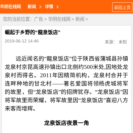
华阴在线网
新闻
详情
返回上页
您的当前位置：
广告
>
华阴在线网
>
新闻
>
崛起于乡野的“龍泉饭店”
2019-06-12 14:46
来源： 未知
远近闻名的“
龍泉
饭店”位于陕西省蒲城县孙镇
龙泉村京昆高速孙镇出口北侧约
500
米处
,
因地处龙
泉村而得名。
2011
年因精简机构，龙泉村合并于
连畔种地的甘北村——著名爱国将领杨虎城将军
的故里，但“龙泉饭店”的招牌犹存。“龙泉饭店”因
将军故里而荣耀，将军故里因“龙泉饭店”喜迎八方
来客而增辉。
龙泉饭店夜景一角