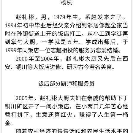
杨杭
赵礼彬，男，
1979
年生，系赵发本之子。
1994
年初中毕业后经父亲介绍到邻居邹起全家当
时在孙镇街道上开的饭店打工。从小工到学徒再
到掌勺大厨，一学就是五年。学成出师后，于
1999
年同饭店一位志趣相投的服务员恋爱结婚。
2000
年至
2004
年，赵礼彬大厨又先后在西
安、铜川等大饭店进修、研习古今著名美食。
饭店部分厨师和服务员
2005
年，赵礼彬大厨夫妇在亲戚的帮助下于
铜川矿区开了一间小饭店，在小两口几年苦心经
营打拼下，生意还算红火，赚得了人生第一桶
金。
随着农村经济的慢慢活跃和农民生活水平的