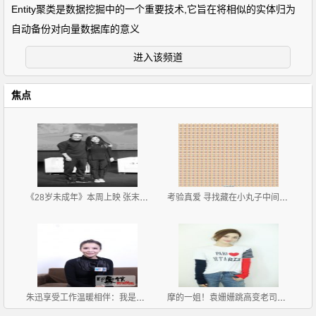
Entity聚类是数据挖掘中的一个重要技术,它旨在将相似的实体归为
自动备份对向量数据库的意义
进入该频道
焦点
《28岁未成年》本周上映 张末张艺谋父女作品同档期
考验真爱 寻找藏在小丸子中间的李易峰
朱迅享受工作温暖相伴：我是个幸运的主持人
摩的一姐！袁姗姗跳高变老司机网友直呼要搭车