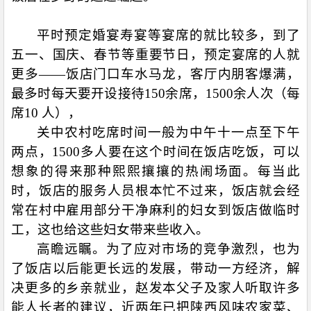
平时预定婚宴寿宴等宴席的就比较多，到了
五一、国庆、春节等重要节日，预定宴席的人就
更多——饭店门口车水马龙，客厅内朋客爆满，
最多时每天要开设接待
150
余席，
1500
余人次（每
席
10
人），
关中农村吃席时间一般为中午十一点至下午
两点，
1500
多人要在这个时间在饭店吃饭，可以
想象的得来那种熙熙攘攘的热闹场面。每当此
时，饭店的服务人员根本忙不过来，饭店就会经
常在村中雇用部分干净麻利的妇女到饭店做临时
工，这也给这些妇女带来些收入。
高瞻远瞩。为了应对市场的竞争激烈，也为
了饭店以后能更长远的发展，带动一方经济，解
决更多的乡亲就业，赵发本父子及家人听取许多
能人长者的建议，近两年已把陕西风味农家菜、