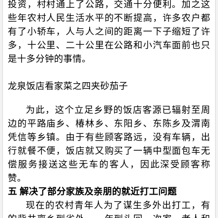
投资，村村通上了公路，交通十分便利。加之这
些年农村人民生活水平的不断提高，许多农户都
有了小轿车，人与人之间的距离一下子缩短了许
多，十公里、二十公里在公路和小汽车面前也只
是十多分钟的事情。
龙泉饭店看家菜之四夹砂茄子
为此，这个立足乡野的饭店客源已辐射至周
边的平路庙乡、椿林乡、东阳乡、东陈乡及渭南
凭信等乡镇。由于有些顾客路远，没有车辆，出
行就餐不便，饭店就又购买了一辆中型面包车无
偿服务接送这些无车的客人，因此深受顾客称
赞。
五 解决了部分家族及亲朋的就近打工问题
现在的农村青年人为了谋生多外出打工，有