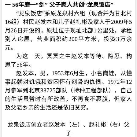
一
56
年磨一“剑” 父子家人共创“龙泉饭店”
“龙泉饭店”系原龙泉村六组（现合并为甘北村
16
组）村民赵发本和儿子赵礼彬及家人于
2009
年
5
月
26
日开设的，原址位于现址北部
1
公里处，承租
别人房屋，营业面积约
200
平方米，投资
3
万余
元。
为这一天，冥冥之中赵发本等待、隐忍、构
思了
56
年。
赵发本，男，
1953
年
6
月生，小名岗娃，从懂
事起就对饥饿和贫困怀有刻骨的仇恨。
1972
年
12
月参军到北京
88725
部队（特种工程部队），自己
的生活虽暂时有所改善，不再食不裹腹，但家人
及父老乡亲的生活还是依旧贫穷。
龙泉饭店创立者赵发本（左）、赵礼彬（右）父
子