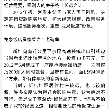
经营需要，租别人的房子终非长远之计。
2012
年初，赵发本父子与家人再三斟酌，决
定筹措贷款购买地皮，扩大经营规模，改善服务
环境，提高服务档次，重塑“龙泉饭店”形象。
龙泉饭店看家菜之二老碗鱼
新址向南迁公里至京昆高速孙镇出口引线边
当时看来还比较荒凉的地方，投资
10
多万元，于
2012
年
6
月建成了一座能承接婚姻酒席，一次可容
乃
200
余人同时就餐，且带有包间，面积约
400
多
平方米，带有停车场的崭新饭店。
当时，新店址距居住村庄较远，也比较偏
僻，许多亲朋认为搬迁会影响生意，认为绝对不
可行，但是父子两深信“诚信赢开下”、“酒香不怕
巷子深”的经营之道，相信搬迁后的新饭店生意一