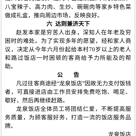
八宝辣子、高力肉、生炒、碗碗肉等家乡特色菜
做成礼盒，推向周边市场，反映良好。
六
达则兼济天下
赵发本家是穷苦人出身，深知人在年老及穷
困时的难处。为了实现多年的愿望，经和家人商
议，决定从今年六月份起给本村
70
岁以上的老人
和路过饭店一时困顿的客商给予力所能及的帮
助。
公
告
凡过往客商途经“龙泉饭店”因故无力支付饭钱
者，可直接进店由工作员安排免费吃饱、喝足、
歇好，然后再继续赶路。
龙泉饭店全体员工将团结仁爱，不断提高服
务质量，为顾客服好务，打造一流的饭店服务品
牌。
龙泉饭店