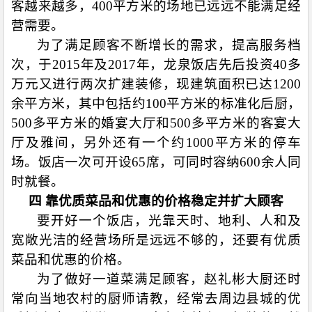
客越来越多，
400
平方米的场地已远远不能满足经
营需要。
为了满足顾客不断增长的需求，提高服务档
次，于
2015
年及
2017
年，龙泉饭店先后投资
40
多
万元又进行两次扩建装修，现建筑面积已达
1200
余平方米，其中包括约
100
平方米的标准化后厨，
500
多平方米的婚宴大厅和
500
多平方米的客宴大
厅及雅间，另外还有一个约
1000
平方米的停车
场。饭店一次可开设
65
席，可同时容纳
600
余人同
时就餐。
四 靠优质菜品和优惠的价格稳定并扩大顾客
要开好一个饭店，光靠天时、地利、人和及
宽敞光洁的经营场所是远远不够的，还要有优质
菜品和优惠的价格。
为了做好一道菜满足顾客，赵礼彬大厨还时
常向当地农村的厨师请教，经常去周边县城的优