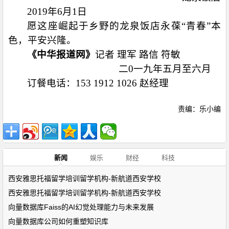
2019
年
6
月
1
日
愿这座崛起于乡野的龙泉饭店永葆“青春”本
色，平安兴隆。
《中华报道网》
记者 理军 路信 符敏
二
0
一九年五月至六月
订餐电话：
153 1912 1026
赵经理
责编：乐小编
新闻
娱乐
财经
科技
西安雅思托福留学培训留学机构-新航道西安学校
西安雅思托福留学培训留学机构-新航道西安学校
向量数据库Faiss的AI幻觉处理能力与未来发展
向量数据库公司如何重塑知识库