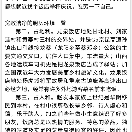
都想就近找个饭店举杯庆祝，慰劳一下自己。
宽敞洁净的厨房环境一瞥
第二，占地利。龙泉饭店地处甘北村、刘家
洼村和黄寨村三村的交界处，并是
G5
京昆高速孙
镇出口引线接龙蔡（龙阳乡至蔡邓乡）公路的主
要交通交叉口，居住人口集中，车流量大；山西
各地运煤车司机更是把龙泉饭店当成了驿站；加
之国家近年大力发展美丽乡村旅游文化，龙泉饭
店地处杨虎城将军故居和重泉古镇旅游高速出口
必经之地，经常有许多外地游客慕名前来吃饭。
第三，占人和。赵发本家族上世纪是华阴移
民到本村，在村中很尊敬长辈乡邻，待人虚心和
蔼，乐于助人，加之前些年做小生意结识了好多
朋友，饭店总是以热情的服务、特色的菜品，独
特的味道及实足的菜量赢得顾客的好评，因此也