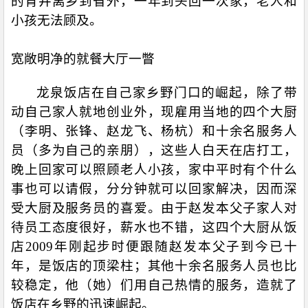
的背井离乡到省外，一年到头回一次家，老人和
小孩无法顾及。
宽敞明净的就餐大厅一瞥
龙泉饭店在自己家乡野门口的崛起，除了带
动自己家人就地创业外，现雇用当地的四个大厨
（
李明、张锋、赵龙飞、杨杭）
和十余名服务人
员（多为自己的亲朋），这些人白天在店打工，
晚上回家可以照顾老人小孩，家中平时有个什么
事也可以请假，分分钟就可以回家解决，因而深
受大厨及服务员的喜爱。由于赵发本父子家人对
待员工态度很好，薪水也不错，这四个大厨从饭
店
2009
年刚起步时便跟随赵发本父子到今已十
年，是饭店的顶梁柱；其他十余名服务人员也比
较稳定，他（她）们用自己热情的服务，造就了
饭店在乡野的迅速崛起。