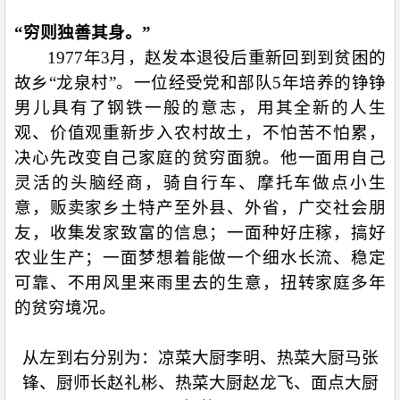
“穷则独善其身。”
1977
年
3
月，赵发本退役后重新回到到贫困的
故乡“龙泉村”。一位经受党和部队
5
年培养的铮铮
男儿具有了钢铁一般的意志，用其全新的人生
观、价值观重新步入农村故土，不怕苦不怕累，
决心先改变自己家庭的贫穷面貌。他一面用自己
灵活的头脑经商，骑自行车、摩托车做点小生
意，贩卖家乡土特产至外县、外省，广交社会朋
友，收集发家致富的信息；一面种好庄稼，搞好
农业生产；一面梦想着能做一个细水长流、稳定
可靠、不用风里来雨里去的生意，扭转家庭多年
的贫穷境况。
从左到右分别为：凉菜大厨李明、热菜大厨马张
锋、厨师长赵礼彬、热菜大厨赵龙飞、面点大厨